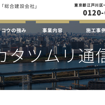
東京都江戸川区一之
「総合建設会社」
0120-
イコウの強み
事業内容
施工事
カタツムリ通