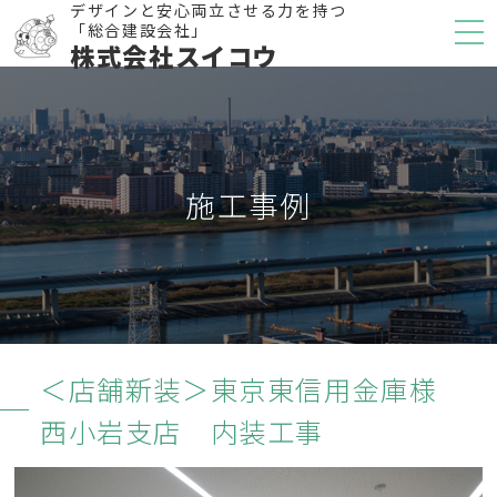
デザインと安心両立させる力を持つ
「総合建設会社」
株式会社スイコウ
施工事例
＜店舗新装＞東京東信用金庫様
西小岩支店 内装工事