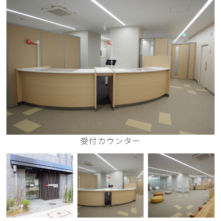
受付カウンター
店舗入り口
ホール
会議室