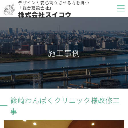
デザインと安心両立させる力を持つ
「総合建設会社」
株式会社スイコウ
施工事例
篠崎わんぱくクリニック様改修工
事